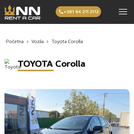
Preskoči na sadržaj
+381 64 211 2112
Početna
›
Vozila
›
Toyota Corolla
TOYOTA Corolla