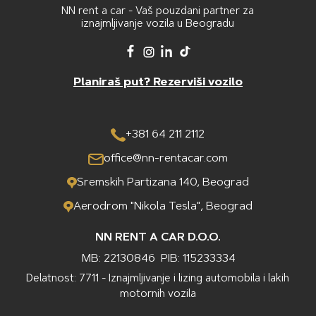
NN rent a car - Vaš pouzdani partner za
iznajmljivanje vozila u Beogradu
Planiraš put? Rezerviši vozilo
+381 64 211 2112
office@nn-rentacar.com
Sremskih Partizana 140, Beograd
Aerodrom "Nikola Tesla", Beograd
NN RENT A CAR D.O.O.
MB: 22130846
PIB: 115233334
Delatnost: 7711 - Iznajmljivanje i lizing automobila i lakih
motornih vozila