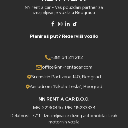
NN rent a car - Vaš pouzdani partner za
iznajmljivanje vozila u Beogradu
Planiraš put? Rezerviši vozilo
+381 64 211 2112
office@nn-rentacar.com
Sremskih Partizana 140, Beograd
Aerodrom "Nikola Tesla", Beograd
NN RENT A CAR D.O.O.
MB: 22130846
PIB: 115233334
Delatnost: 7711 - Iznajmljivanje i lizing automobila i lakih
motornih vozila