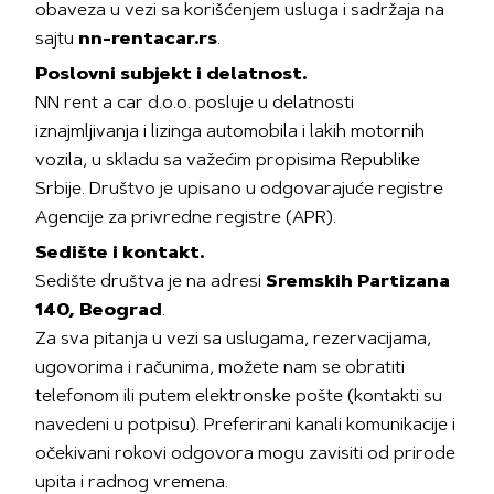
obaveza u vezi sa korišćenjem usluga i sadržaja na
sajtu
nn-rentacar.rs
.
Poslovni subjekt i delatnost.
NN rent a car d.o.o. posluje u delatnosti
iznajmljivanja i lizinga automobila i lakih motornih
vozila, u skladu sa važećim propisima Republike
Srbije. Društvo je upisano u odgovarajuće registre
Agencije za privredne registre (APR).
Sedište i kontakt.
Sedište društva je na adresi
Sremskih Partizana
140, Beograd
.
Za sva pitanja u vezi sa uslugama, rezervacijama,
ugovorima i računima, možete nam se obratiti
telefonom ili putem elektronske pošte (kontakti su
navedeni u potpisu). Preferirani kanali komunikacije i
očekivani rokovi odgovora mogu zavisiti od prirode
upita i radnog vremena.