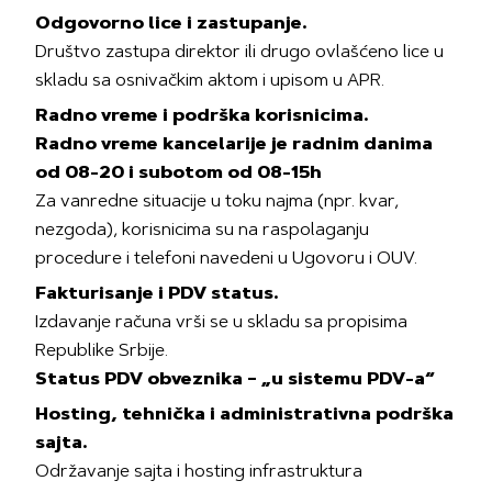
Odgovorno lice i zastupanje.
Društvo zastupa direktor ili drugo ovlašćeno lice u
skladu sa osnivačkim aktom i upisom u APR.
Radno vreme i podrška korisnicima.
Radno vreme kancelarije je radnim danima
od 08-20 i subotom od 08-15h
Za vanredne situacije u toku najma (npr. kvar,
nezgoda), korisnicima su na raspolaganju
procedure i telefoni navedeni u Ugovoru i OUV.
Fakturisanje i PDV status.
Izdavanje računa vrši se u skladu sa propisima
Republike Srbije.
Status PDV obveznika – „u sistemu PDV-a“
Hosting, tehnička i administrativna podrška
sajta.
Održavanje sajta i hosting infrastruktura