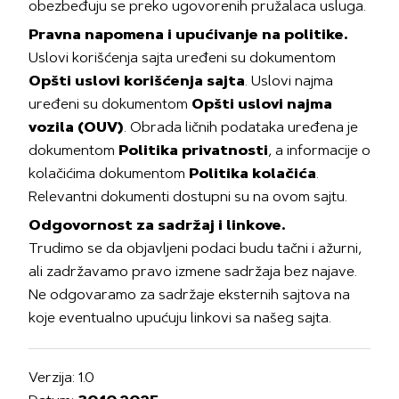
obezbeđuju se preko ugovorenih pružalaca usluga.
Pravna napomena i upućivanje na politike.
Uslovi korišćenja sajta uređeni su dokumentom
Opšti uslovi korišćenja sajta
. Uslovi najma
uređeni su dokumentom
Opšti uslovi najma
vozila (OUV)
. Obrada ličnih podataka uređena je
dokumentom
Politika privatnosti
, a informacije o
kolačićima dokumentom
Politika kolačića
.
Relevantni dokumenti dostupni su na ovom sajtu.
Odgovornost za sadržaj i linkove.
Trudimo se da objavljeni podaci budu tačni i ažurni,
ali zadržavamo pravo izmene sadržaja bez najave.
Ne odgovaramo za sadržaje eksternih sajtova na
koje eventualno upućuju linkovi sa našeg sajta.
Verzija: 1.0