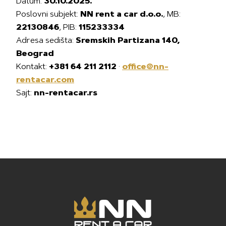
Datum:
30.10.2025.
Poslovni subjekt:
NN rent a car d.o.o.
, MB:
22130846
, PIB:
115233334
Adresa sedišta:
Sremskih Partizana 140,
Beograd
Kontakt:
+381 64 211 2112
·
office@nn-
rentacar.com
Sajt:
nn-rentacar.rs