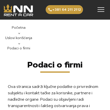
Preskoči na sadržaj
+381 64 211 2112
Početna
›
Uslovi korišćenja
›
Podaci o firmi
Podaci o firmi
Ova stranica sadrži ključne podatke o privrednom
subjektu i kontakt tačke za korisnike, partnere i
nadležne organe. Podaci su objavljeni radi
transparentnosti i lakšeg ostvarivanja prava i