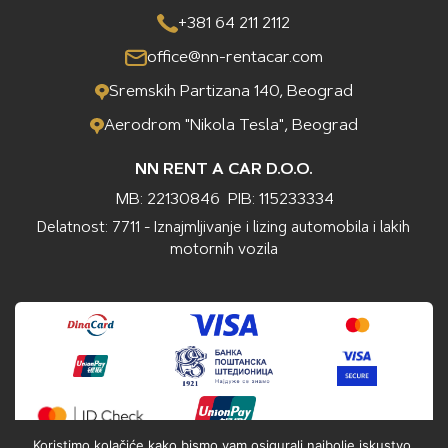
+381 64 211 2112
office@nn-rentacar.com
Sremskih Partizana 140, Beograd
Aerodrom "Nikola Tesla", Beograd
NN RENT A CAR D.O.O.
MB: 22130846
PIB: 115233334
Delatnost: 7711 - Iznajmljivanje i lizing automobila i lakih
motornih vozila
Koristimo kolačiće kako bismo vam osigurali najbolje iskustvo.