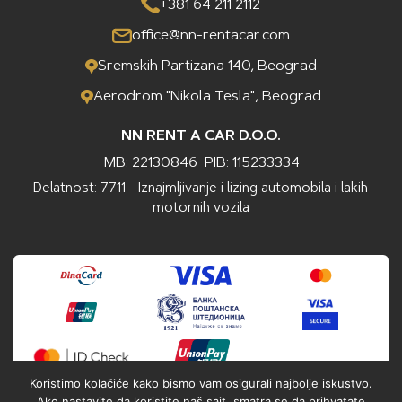
+381 64 211 2112
office@nn-rentacar.com
Sremskih Partizana 140, Beograd
Aerodrom "Nikola Tesla", Beograd
NN RENT A CAR D.O.O.
MB: 22130846
PIB: 115233334
Delatnost: 7711 - Iznajmljivanje i lizing automobila i lakih
motornih vozila
Koristimo kolačiće kako bismo vam osigurali najbolje iskustvo.
Ako nastavite da koristite naš sajt, smatra se da prihvatate