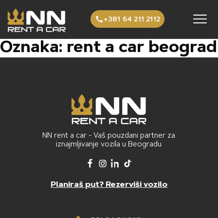
Preskoči na sadržaj
+381 64 211 2112
Oznaka:
rent a car beograd
NN rent a car - Vaš pouzdani partner za
iznajmljivanje vozila u Beogradu
Planiraš put? Rezerviši vozilo