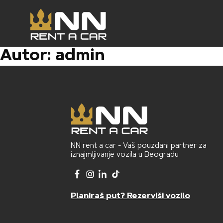
Preskoči na sadržaj
Autor:
admin
NN rent a car - Vaš pouzdani partner za
iznajmljivanje vozila u Beogradu
Planiraš put? Rezerviši vozilo