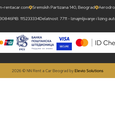
n-rentacar.com
Sremskih Partizana 140, Beograd
Aerodrom
130846
PIB: 115233334
Delatnost: 7711 - Iznajmljivanje i lizing a
2026 © NN Rent a Car Beograd
by
Elevio Solutions