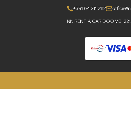
+381 64 211 2112
office@n
NN RENT A CAR D.O.O.
MB: 22