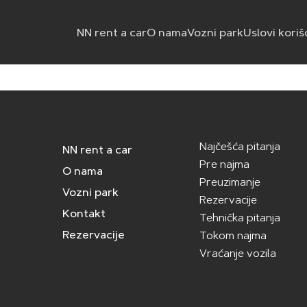
NN rent a car
O nama
Vozni park
Uslovi koriš
Najčešća pitanja
NN rent a car
Pre najma
O nama
Preuzimanje
Vozni park
Rezervacije
Kontakt
Tehnička pitanja
Rezervacije
Tokom najma
Vraćanje vozila